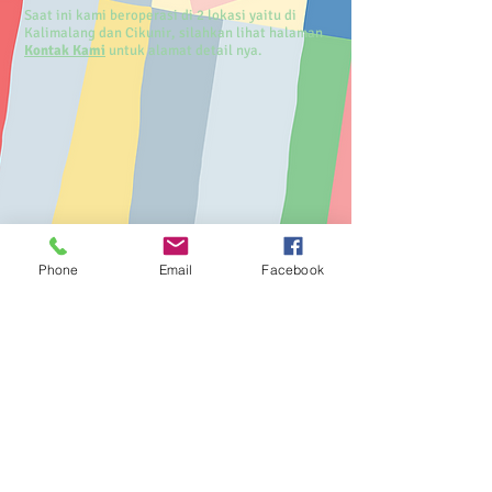
Saat ini kami beroperasi di 2 lokasi yaitu di
Kalimalang dan Cikunir, silahkan lihat halaman
Kontak Kami
untuk alamat detail nya.
Phone
Email
Facebook