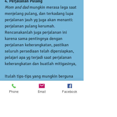
4. Perjalanan Pulang
Mom and dad
 mungkin merasa lega saat 
menjelang pulang, dan terkadang lupa 
perjalanan jauh yg juga akan menanti: 
perjalanan pulang kerumah. 
Rencanakanlah juga perjalanan ini 
karena sama pentingnya dengan 
perjalanan keberangkatan, pastikan 
seluruh persediaan telah dipersiapkan, 
pelajari apa yg terjadi saat perjalanan 
keberangkatan dan buatlah mitigasinya,
Itulah tips-tips yang mungkin berguna 
bagi 
mom and dad
 dalam melakukan 
perjalanan mudik kali ini. semoga 
Phone
Email
Facebook
perjalanan nya menyenangkan ya. 
Selamat hati raya idul fitri, kami 
segenap staf Pepito Day Care mohon 
maaf lahir & batin kepada seluruh 